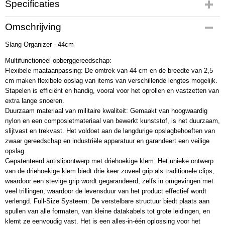
Specificaties
Productcode
Omschrijving
OC7266
Slang Organizer - 44cm
Multifunctioneel opberggereedschap:
Flexibele maataanpassing: De omtrek van 44 cm en de breedte van 2,5
cm maken flexibele opslag van items van verschillende lengtes mogelijk.
Stapelen is efficiënt en handig, vooral voor het oprollen en vastzetten van
extra lange snoeren.
Duurzaam materiaal van militaire kwaliteit: Gemaakt van hoogwaardig
nylon en een composietmateriaal van bewerkt kunststof, is het duurzaam,
slijtvast en trekvast. Het voldoet aan de langdurige opslagbehoeften van
zwaar gereedschap en industriële apparatuur en garandeert een veilige
opslag.
Gepatenteerd antislipontwerp met driehoekige klem: Het unieke ontwerp
van de driehoekige klem biedt drie keer zoveel grip als traditionele clips,
waardoor een stevige grip wordt gegarandeerd, zelfs in omgevingen met
veel trillingen, waardoor de levensduur van het product effectief wordt
verlengd. Full-Size Systeem: De verstelbare structuur biedt plaats aan
spullen van alle formaten, van kleine datakabels tot grote leidingen, en
klemt ze eenvoudig vast. Het is een alles-in-één oplossing voor het