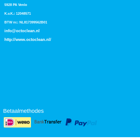
5928 PA Venlo
K.v.K.: 12048571
BTW nr.: NL817399562B01
info@octoclean.nl
http://
www.octoclean.nl
/
Betaalmethodes