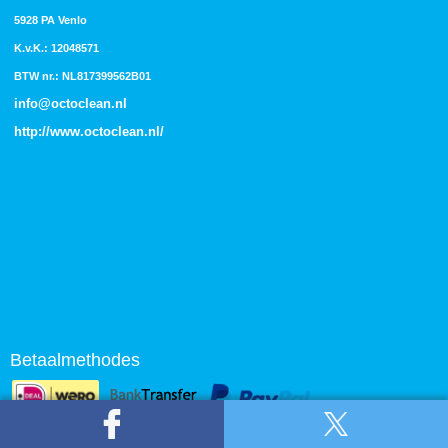
5928 PA Venlo
K.v.K.: 12048571
BTW nr.: NL817399562B01
info@octoclean.nl
http://
www.octoclean.nl
/
Betaalmethodes