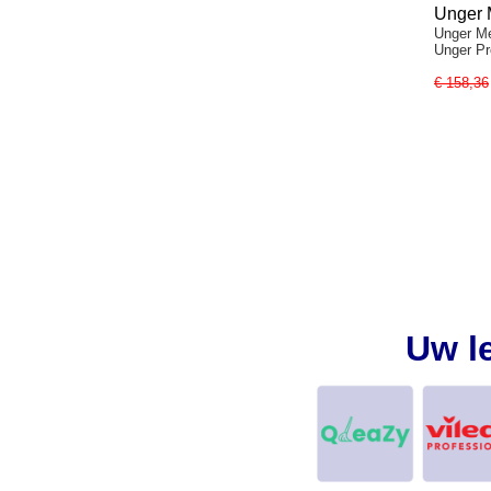
Unger 
Unger Me
Unger P
€ 158,36
Uw l