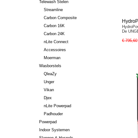
Telewash Stelen
Streamline
Carbon Composite
HydroPo
Carbon 16K
HydroPow
compos
De UN
Carbon 24K
€ 795,60
nLite Connect
Accessoires
Moerman
Wasborstels
QleaZy
Unger
Vikan
Djex
nLite Powerpad
Padhouder
Powerpad
Indoor Systemen
Slangen & Haspels