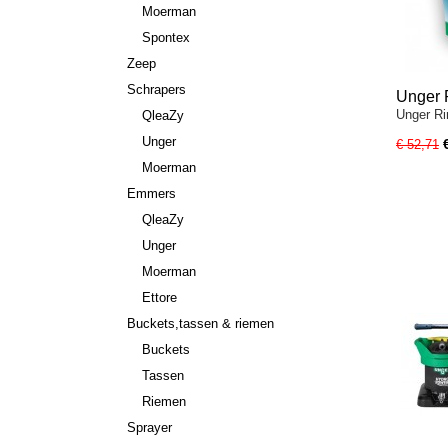
Moerman
Spontex
Zeep
Schrapers
Unger 
Unger Ri
QleaZy
liter DI
Unger
€ 52,71
Moerman
Emmers
QleaZy
Unger
Moerman
Ettore
Buckets,tassen & riemen
Buckets
Tassen
Riemen
Sprayer