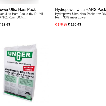
ower Ultra Hars Pack
Hydropower Ultra HARS Pac
er Ultra Hars Packs tbv DIUH1,
Hydropower Ultra Hars Packs tbv D
DIUH3
DINK1 Ruim 30%…
Ruim 30% meer zuiver…
€ 62,63
€ 160,43
€ 178,25