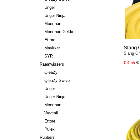
Unger
Unger Ninja
Moerman
Moerman Gekko
Ettore
Slang 
Maykker
Slang Or
SYR
€
€ 4,55
Raamwissers
QleaZy
QleaZy Swivel
Unger
Unger Ninja
Moerman
Wagtail
Ettore
Pulex
Rubbers