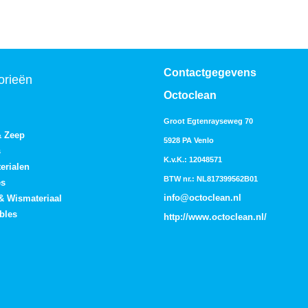
Contactgegevens
orieën
Octoclean
Groot Egtenrayseweg 70
& Zeep
5928 PA Venlo
s
K.v.K.: 12048571
erialen
BTW nr.: NL817399562B01
es
info@octoclean.nl
 & Wismateriaal
bles
http://
www.octoclean.nl
/