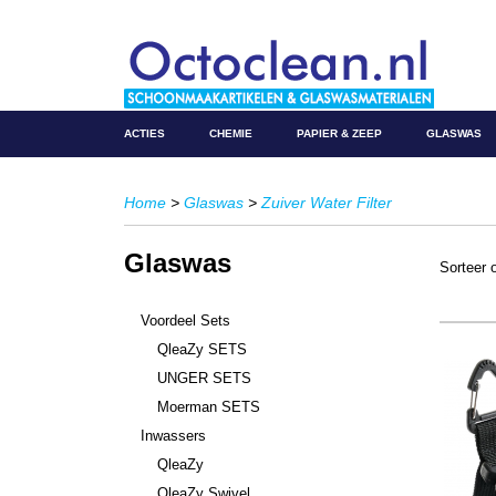
ACTIES
CHEMIE
PAPIER & ZEEP
GLASWAS
Home
>
Glaswas
>
Zuiver Water Filter
Glaswas
Sorteer
Voordeel Sets
QleaZy SETS
UNGER SETS
Moerman SETS
Inwassers
QleaZy
QleaZy Swivel