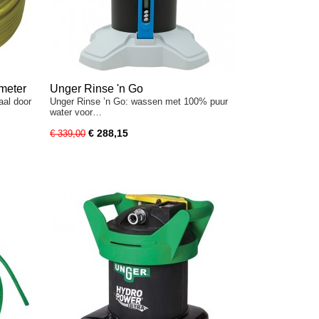
meter
Unger Rinse 'n Go
aal door
Unger Rinse ’n Go: wassen met 100% puur
water voor…
€ 288,15
€ 339,00