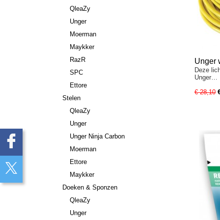
QleaZy
Unger
Moerman
Maykker
RazR
Unger 
Deze lic
SPC
Unger…
Ettore
€ 28,10
Stelen
QleaZy
Unger
Unger Ninja Carbon
Moerman
Ettore
Maykker
Doeken & Sponzen
QleaZy
Unger