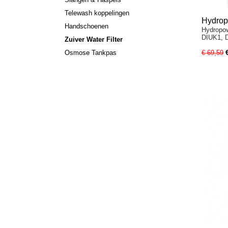
Telewash koppelingen
Hydrop
Handschoenen
Hydropow
DIUK1, 
Zuiver Water Filter
Osmose Tankpas
€ 69,59