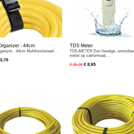
Organizer - 44cm
TDS Meter
ganizer - 44cm Multifunctioneel…
TDS-METER Een handige, onmisba
meter op zakformaat,…
 3,70
€ 8,65
€ 16,24