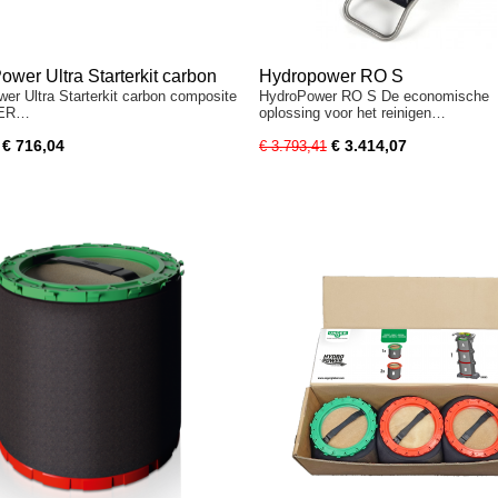
wer Ultra Starterkit carbon
Hydropower RO S
er Ultra Starterkit carbon composite
HydroPower RO S De economische
ite
GER…
oplossing voor het reinigen…
€ 716,04
€ 3.414,07
€ 3.793,41