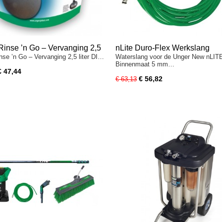
Rinse ’n Go – Vervanging 2,5
nLite Duro-Flex Werkslang
nse ’n Go – Vervanging 2,5 liter DI…
Waterslang voor de Unger New nLITE
 filterkorrels
Binnenmaat 5 mm…
€ 47,44
€ 56,82
€ 63,13