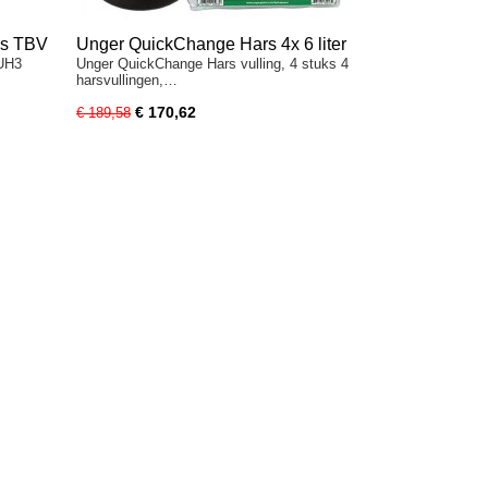
ks TBV
Unger QuickChange Hars 4x 6 liter
IUH3
Unger QuickChange Hars vulling, 4 stuks 4
harsvullingen,…
€ 170,62
€ 189,58