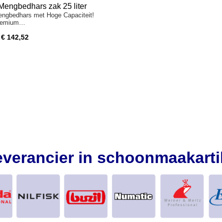
Mengbedhars zak 25 liter
ngbedhars met Hoge Capaciteit!
remium…
€ 142,52
everancier in schoonmaakarti