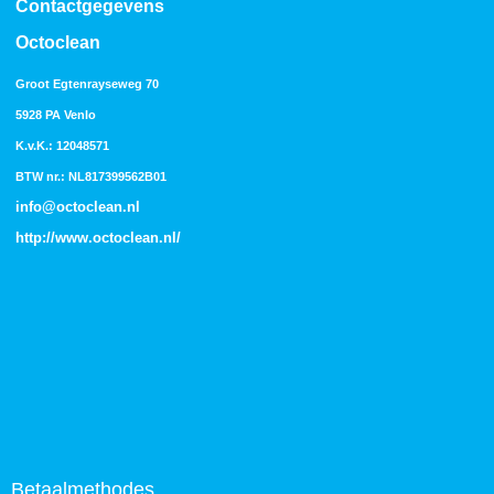
Contactgegevens
Octoclean
Groot Egtenrayseweg 70
5928 PA Venlo
K.v.K.: 12048571
BTW nr.: NL817399562B01
info@octoclean.nl
http://
www.octoclean.nl
/
Betaalmethodes