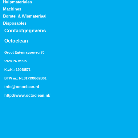
Hulpmaterialen
Machines
Borstel & Wismateriaal
Disposables
Contactgegevens
Octoclean
Groot Egtenrayseweg 70
5928 PA Venlo
K.v.K.: 12048571
BTW nr.: NL817399562B01
info@octoclean.nl
http://
www.octoclean.nl
/