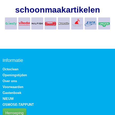
schoonmaakartikelen
Informatie
Octoclean
Openingstijden
Over ons
Voorwaarden
Gastenboek
NIEUW
OSMOSE-TAPPUNT
Herroeping