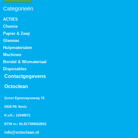
Categorieën
ACTIES
Chemie
Papier & Zeep
Glaswas
Hulpmaterialen
Machines
Borstel & Wismateriaal
Disposables
Contactgegevens
Octoclean
Groot Egtenrayseweg 70
5928 PA Venlo
K.v.K.: 12048571
BTW nr.: NL817399562B01
info@octoclean.nl