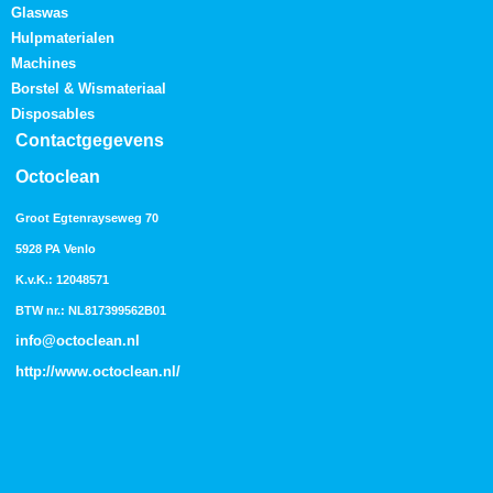
Glaswas
Hulpmaterialen
Machines
Borstel & Wismateriaal
Disposables
Contactgegevens
Octoclean
Groot Egtenrayseweg 70
5928 PA Venlo
K.v.K.: 12048571
BTW nr.: NL817399562B01
info@octoclean.nl
http://
www.octoclean.nl
/