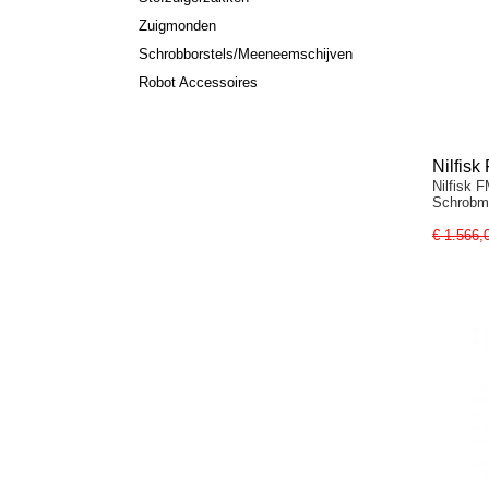
Zuigmonden
Schrobborstels/Meeneemschijven
Robot Accessoires
Nilfis
Nilfisk 
Schrob
Schrobm
€ 1.566,