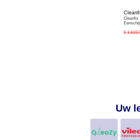
Cleanf
Cleanfix
Eenschi
€ 1.619,
Uw l