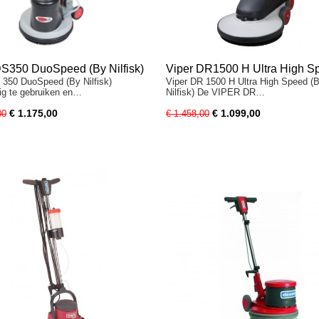
DS350 DuoSpeed (By Nilfisk)
Viper DR1500 H Ultra High S
 350 DuoSpeed (By Nilfisk)
Viper DR 1500 H Ultra High Speed (
(by Nilfisk)
g te gebruiken en…
Nilfisk) De VIPER DR…
€ 1.175,00
€ 1.099,00
00
€ 1.458,00