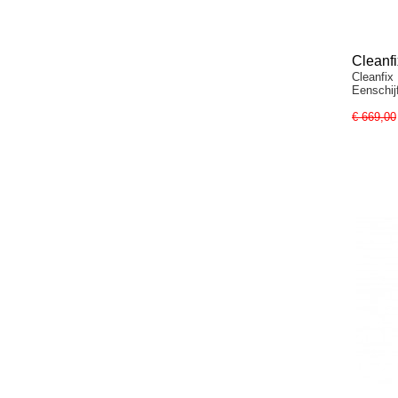
Cleanf
Cleanfix
Eenschi
€ 669,00