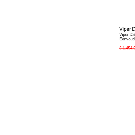
Viper 
Viper DS
Eenvoudi
€ 1.454,