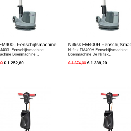
k FM400L Eenschijfsmachine
Nilfisk FM400H Eenschijfsma
FM400L Eenschijfsmachine
Nilfisk FM400H Eenschijfsmachine
machine
Boenmachine
achine Boenmachine…
Boenmachine De Nilfisk…
€ 1.252,80
€ 1.339,20
00
€ 1.674,00