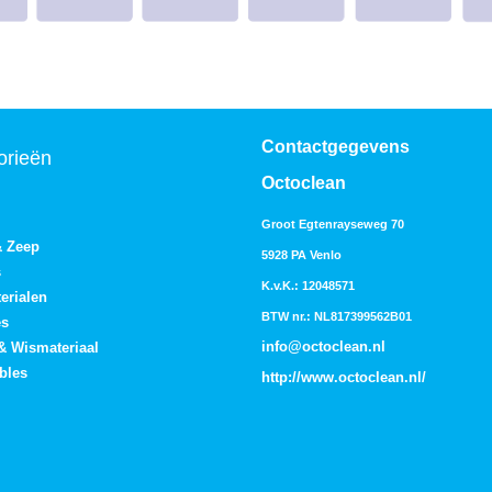
Contactgegevens
orieën
Octoclean
Groot Egtenrayseweg 70
& Zeep
5928 PA Venlo
s
K.v.K.: 12048571
erialen
BTW nr.: NL817399562B01
es
info@octoclean.nl
 & Wismateriaal
bles
http://
www.octoclean.nl
/