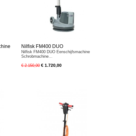
chine
Nilfisk FM400 DUO
Nilfisk FM400 DUO Eenschijfsmachine
Eenschijfsmachine Boenmachine
Schrobmachine…
€ 1.720,00
€ 2.150,00