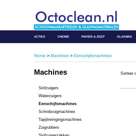
ACTIES
CHEMIE
PAPIER & ZEEP
GLASWAS
Home
>
Machines
>
Eenschijfsmachines
Machines
Sorteer
Stofzuigers
Waterzuigers
Eenschijfsmachines
Schrobzuigmachines
Tapijtreinigingsmachines
Zuigrubbers
Stofzuigerzakken