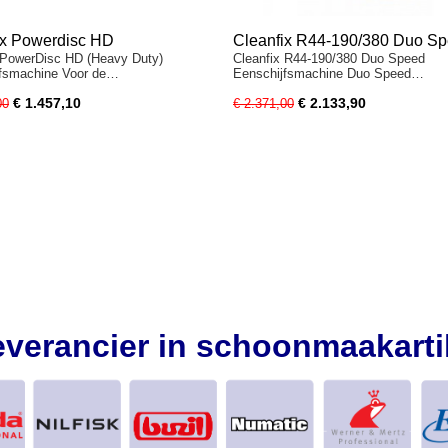
ix Powerdisc HD
Cleanfix R44-190/380 Duo S
 PowerDisc HD (Heavy Duty)
Cleanfix R44-190/380 Duo Speed
jfsmachine Voor de…
Eenschijfsmachine Duo Speed…
€ 1.457,10
€ 2.133,90
00
€ 2.371,00
everancier in schoonmaakarti