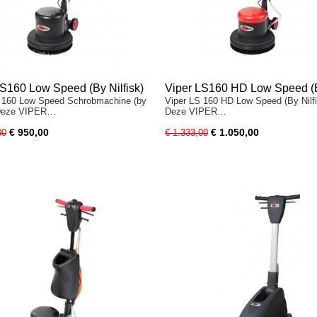
LS160 Low Speed (By Nilfisk)
Viper LS160 HD Low Speed (
 160 Low Speed Schrobmachine (by
Viper LS 160 HD Low Speed (By Nilfi
Nilfisk)
) Deze VIPER…
Deze VIPER…
€ 950,00
€ 1.050,00
00
€ 1.333,00