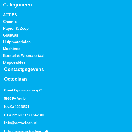
Categorieën
ACTIES
Chemie
Papier & Zeep
Glaswas
Hulpmaterialen
Machines
Borstel & Wismateriaal
Disposables
Contactgegevens
Octoclean
Groot Egtenrayseweg 70
5928 PA Venlo
K.v.K.: 12048571
BTW nr.: NL817399562B01
info@octoclean.nl
http://
www.octoclean.nl
/