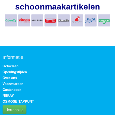
schoonmaakartikelen
Informatie
Octoclean
Openingstijden
Over ons
Voorwaarden
Gastenboek
NIEUW
OSMOSE-TAPPUNT
Herroeping