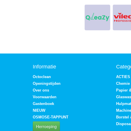
Informatie
Categ
Octoclean
ACTIES
Openingstijden
Chemie
Over ons
Papier 
Voorwaarden
Glaswa
Gastenboek
Hulpmat
NIEUW
Machin
OSMOSE-TAPPUNT
Borstel
Disposa
Herroeping