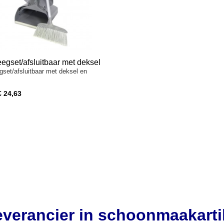
egset/afsluitbaar met deksel
gset/afsluitbaar met deksel en
zem
€ 24,63
everancier in schoonmaakarti