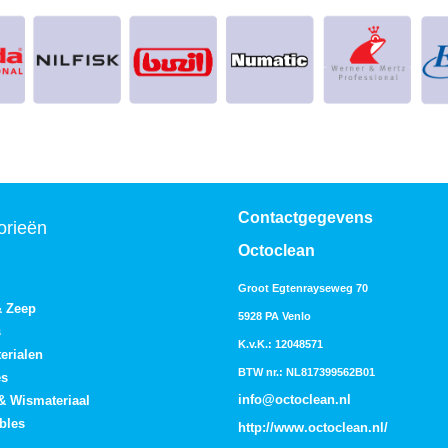
Contactgegevens
orieën
Octoclean
Groot Egtenrayseweg 70
& Zeep
5928 PA Venlo
s
K.v.K.: 12048571
erialen
BTW nr.: NL817399562B01
es
info@octoclean.nl
 & Wismateriaal
bles
http://
www.octoclean.nl
/