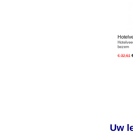
Hotelve
Hotelvee
en be
bezem
€ 32,61
Uw l