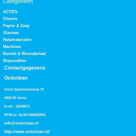
Categorieën
ACTIES
Chemie
Papier & Zeep
Glaswas
Hulpmaterialen
Machines
Borstel & Wismateriaal
Disposables
Contactgegevens
Octoclean
Groot Egtenrayseweg 70
5928 PA Venlo
K.v.K.: 12048571
BTW nr.: NL817399562B01
info@octoclean.nl
http://
www.octoclean.nl
/