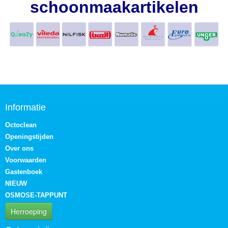
schoonmaakartikelen
Informatie
Octoclean
Openingstijden
Over ons
Voorwaarden
Gastenboek
NIEUW
OSMOSE-TAPPUNT
Herroeping