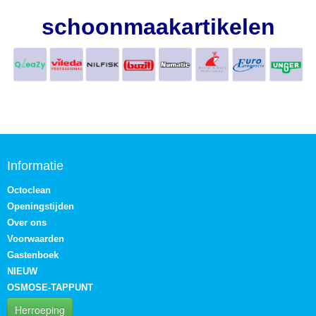
schoonmaakartikelen
Informatie
Octoclean
Openingstijden
Over ons
Voorwaarden
Gastenboek
NIEUW
OSMOSE-TAPPUNT
Herroeping