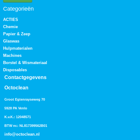
Categorieën
ACTIES
Chemie
Papier & Zeep
Glaswas
Hulpmaterialen
Machines
Borstel & Wismateriaal
Disposables
Contactgegevens
Octoclean
Groot Egtenrayseweg 70
5928 PA Venlo
K.v.K.: 12048571
BTW nr.: NL817399562B01
info@octoclean.nl