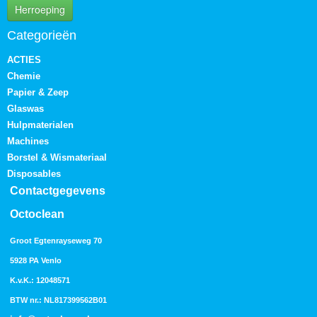
Herroeping
Categorieën
ACTIES
Chemie
Papier & Zeep
Glaswas
Hulpmaterialen
Machines
Borstel & Wismateriaal
Disposables
Contactgegevens
Octoclean
Groot Egtenrayseweg 70
5928 PA Venlo
K.v.K.: 12048571
BTW nr.: NL817399562B01