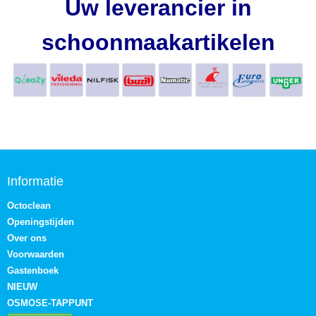
Uw leverancier in
schoonmaakartikelen
Informatie
Octoclean
Openingstijden
Over ons
Voorwaarden
Gastenboek
NIEUW
OSMOSE-TAPPUNT