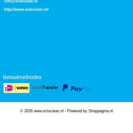
info@octoclean.nl
http://
www.octoclean.nl
/
Betaalmethodes
© 2026 www.octoclean.nl - Powered by Shoppagina.nl