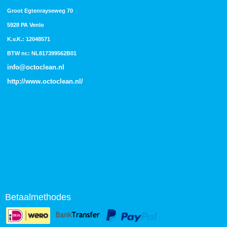
Groot Egtenrayseweg 70
5928 PA Venlo
K.v.K.: 12048571
BTW nr.: NL817399562B01
info@octoclean.nl
http://
www.octoclean.nl
/
Betaalmethodes