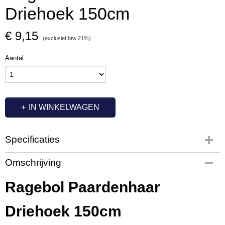
Driehoek 150cm
€ 9,15
(exclusief btw 21%)
Aantal
IN WINKELWAGEN
Specificaties
Productcode
Omschrijving
BE9016
Ragebol Paardenhaar
Driehoek 150cm