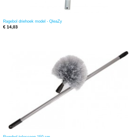
Ragebol driehoek model - QleaZy
€ 14,03
Ragebol telescoop 150 cm