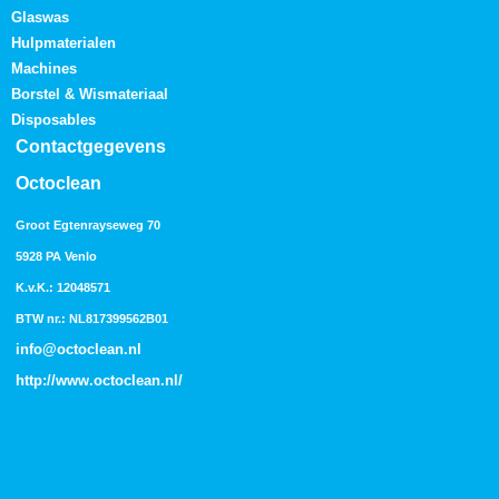
Glaswas
Hulpmaterialen
Machines
Borstel & Wismateriaal
Disposables
Contactgegevens
Octoclean
Groot Egtenrayseweg 70
5928 PA Venlo
K.v.K.: 12048571
BTW nr.: NL817399562B01
info@octoclean.nl
http://
www.octoclean.nl
/