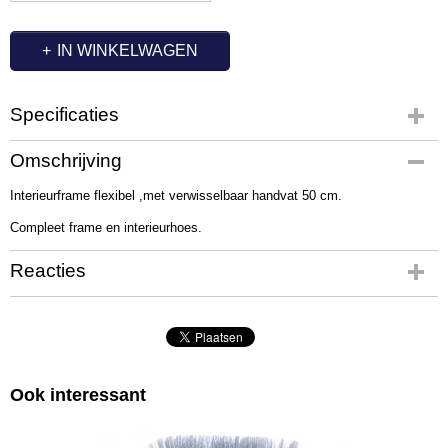
IN WINKELWAGEN
Specificaties
Productcode
Omschrijving
EX1632
Interieurframe flexibel ,met verwisselbaar handvat 50 cm.
Afmetingen (l,b,h)
50 x 0 x 0 cm
Compleet frame en interieurhoes.
Reacties
Ook interessant