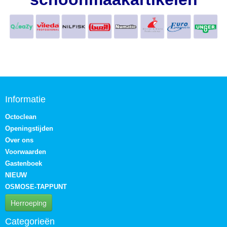
Informatie
Octoclean
Openingstijden
Over ons
Voorwaarden
Gastenboek
NIEUW
OSMOSE-TAPPUNT
Herroeping
Categorieën