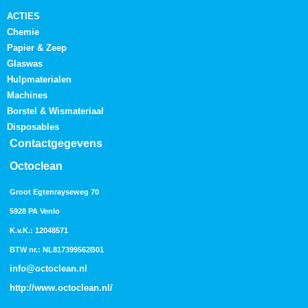
ACTIES
Chemie
Papier & Zeep
Glaswas
Hulpmaterialen
Machines
Borstel & Wismateriaal
Disposables
Contactgegevens
Octoclean
Groot Egtenrayseweg 70
5928 PA Venlo
K.v.K.: 12048571
BTW nr.: NL817399562B01
info@octoclean.nl
http://
www.octoclean.nl
/