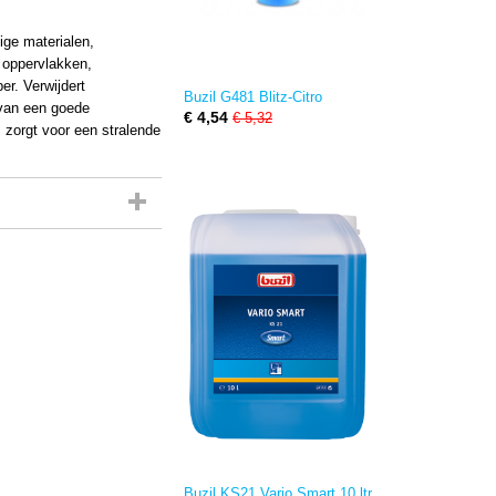
ige materialen,
 oppervlakken,
er. Verwijdert
Buzil G481 Blitz-Citro
 van een goede
€ 4,54
€ 5,32
 zorgt voor een stralende
Buzil KS21 Vario Smart 10 ltr