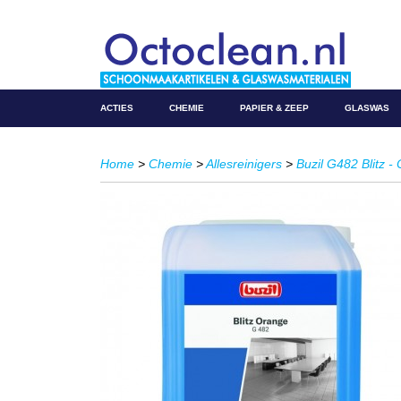
ACTIES
CHEMIE
PAPIER & ZEEP
GLASWAS
Home
>
Chemie
>
Allesreinigers
>
Buzil G482 Blitz -