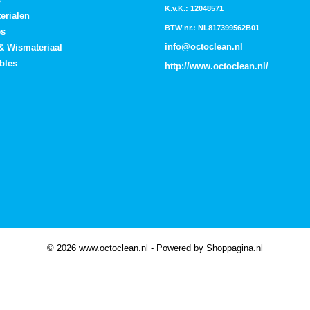
K.v.K.: 12048571
erialen
BTW nr.: NL817399562B01
es
info@octoclean.nl
 & Wismateriaal
bles
http://
www.octoclean.nl
/
© 2026 www.octoclean.nl - Powered by Shoppagina.nl