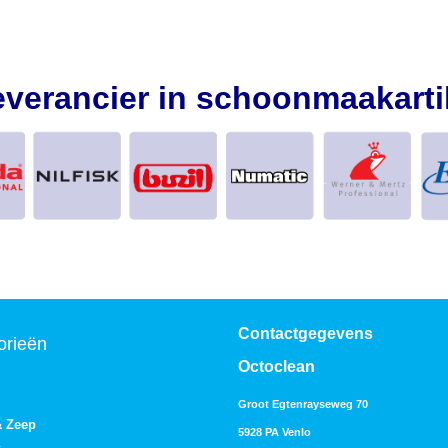
everancier in schoonmaakarti
Contactgegevens
orieën
Octoclean
Groot Egtenrayseweg 70
& Zeep
5928 PA Venlo
s