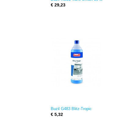
€ 29,23
Buzil G483 Blitz-Tropic
€ 5,32