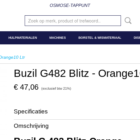
OSMOSE-TAPPUNT
HULPMATERIALEN
MACHINES
BORSTEL & WISMATERIAAL
DIS
 Orange10 Ltr
Buzil G482 Blitz - Orange1
€ 47,06
(exclusief btw 21%)
Specificaties
Productcode
BU1293
Omschrijving