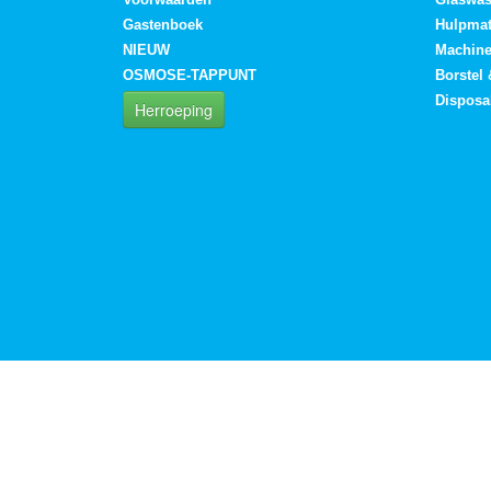
Gastenboek
Hulpmat
NIEUW
Machin
OSMOSE-TAPPUNT
Borstel
Disposa
Herroeping