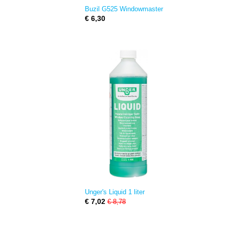
Buzil G525 Windowmaster
€ 6,30
Unger's Liquid 1 liter
€ 7,02
€ 8,78