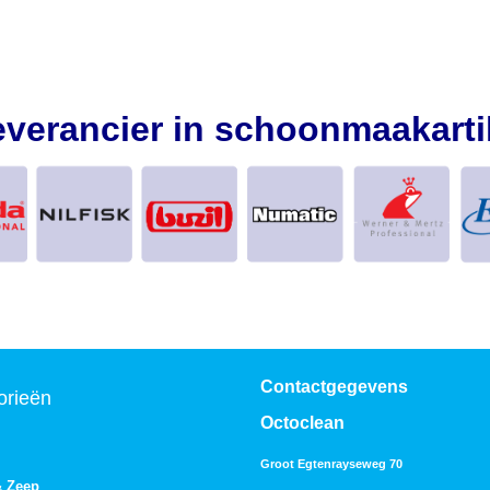
everancier in schoonmaakarti
Contactgegevens
orieën
Octoclean
Groot Egtenrayseweg 70
& Zeep