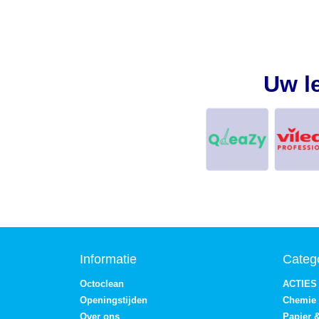
Uw l
Informatie
Categ
Octoclean
ACTIES
Openingstijden
Chemie
Over ons
Papier 