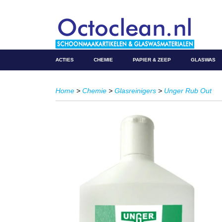
ACTIES
CHEMIE
PAPIER & ZEEP
GLASWAS
Home
>
Chemie
>
Glasreinigers
>
Unger Rub Out