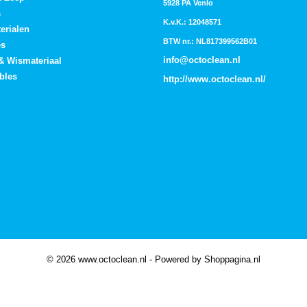
5928 PA Venlo
s
K.v.K.: 12048571
erialen
BTW nr.: NL817399562B01
es
info@octoclean.nl
 & Wismateriaal
bles
http://
www.octoclean.nl
/
© 2026 www.octoclean.nl - Powered by Shoppagina.nl