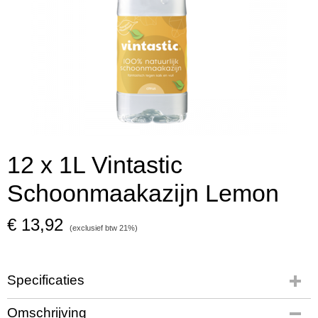
12 x 1L Vintastic
Schoonmaakazijn Lemon
€ 13,92
(exclusief btw 21%)
Specificaties
Productcode
Omschrijving