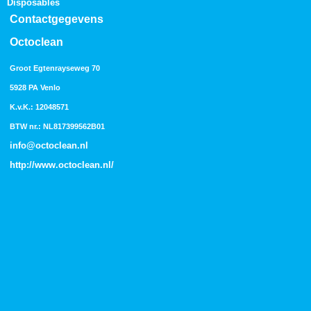
Disposables
Contactgegevens
Octoclean
Groot Egtenrayseweg 70
5928 PA Venlo
K.v.K.: 12048571
BTW nr.: NL817399562B01
info@octoclean.nl
http://
www.octoclean.nl
/