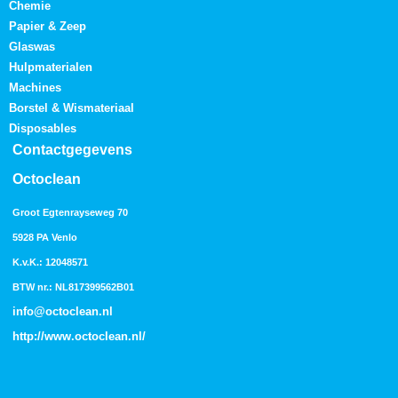
Chemie
Papier & Zeep
Glaswas
Hulpmaterialen
Machines
Borstel & Wismateriaal
Disposables
Contactgegevens
Octoclean
Groot Egtenrayseweg 70
5928 PA Venlo
K.v.K.: 12048571
BTW nr.: NL817399562B01
info@octoclean.nl
http://
www.octoclean.nl
/