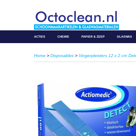
ACTIES
CHEMIE
PAPIER & ZEEP
GLASWAS
Home
>
Disposables
>
Vingerpleisters 12 x 2 cm De