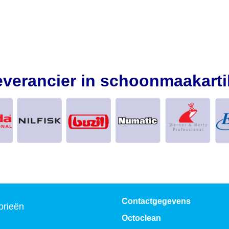
everancier in schoonmaakarti
Contactgegevens
orieën
Octoclean