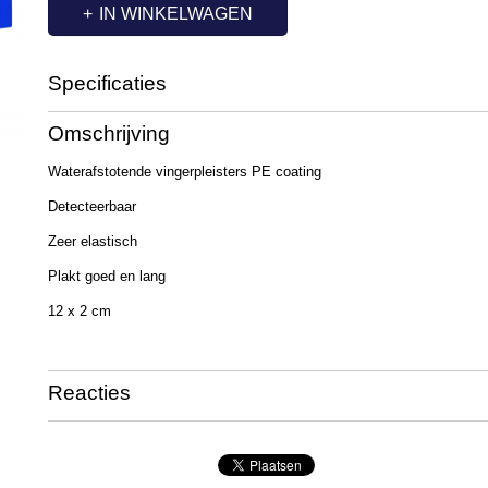
IN WINKELWAGEN
Specificaties
Productcode
FM4817
Omschrijving
Waterafstotende vingerpleisters PE coating
Detecteerbaar
Zeer elastisch
Plakt goed en lang
12 x 2 cm
Reacties