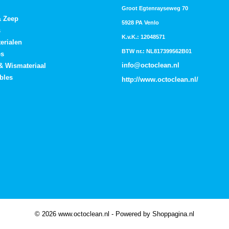
Groot Egtenrayseweg 70
& Zeep
5928 PA Venlo
s
K.v.K.: 12048571
erialen
BTW nr.: NL817399562B01
es
info@octoclean.nl
 & Wismateriaal
bles
http://
www.octoclean.nl
/
© 2026 www.octoclean.nl - Powered by Shoppagina.nl