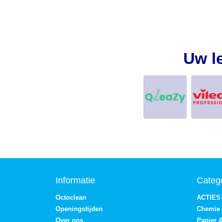
Uw l
Informatie
Categ
Octoclean
ACTIES
Openingstijden
Chemie
Over ons
Papier 