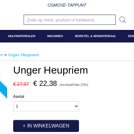
OSMOSE-TAPPUNT
HULPMATERIALEN
MACHINES
BORSTEL & WISMATERIAAL
DIS
en
>
Unger Heupriem
Unger Heupriem
€ 22,38
€ 27,97
(exclusief btw 21%)
Aantal
IN WINKELWAGEN