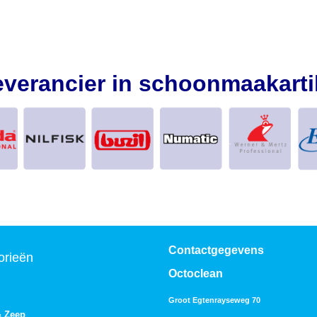
everancier in schoonmaakarti
Contactgegevens
orieën
Octoclean
Groot Egtenrayseweg 70
& Zeep