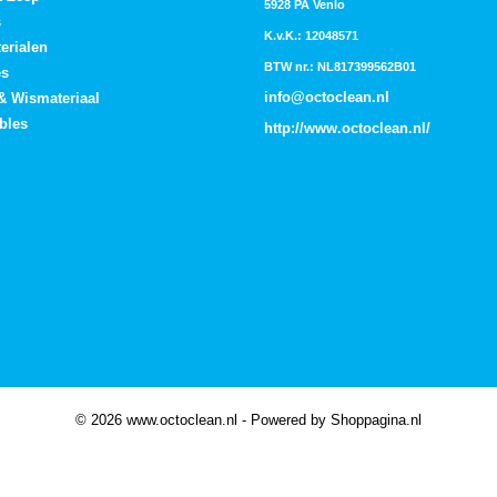
5928 PA Venlo
s
K.v.K.: 12048571
erialen
BTW nr.: NL817399562B01
es
info@octoclean.nl
 & Wismateriaal
bles
http://
www.octoclean.nl
/
© 2026 www.octoclean.nl - Powered by Shoppagina.nl