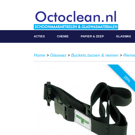
ACTIES
CHEMIE
PAPIER & ZEEP
GLASWAS
Home
>
Glaswas
>
Buckets,tassen & riemen
>
Riem
20%