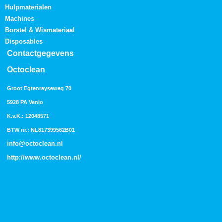
Hulpmaterialen
Machines
Borstel & Wismateriaal
Disposables
Contactgegevens
Octoclean
Groot Egtenrayseweg 70
5928 PA Venlo
K.v.K.: 12048571
BTW nr.: NL817399562B01
info@octoclean.nl
http://
www.octoclean.nl
/