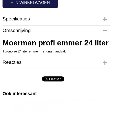
IN WINKELWAGEN
Specificaties
Productcode
Omschrijving
MM1047
Productcode leverancier
Moerman profi emmer 24 liter
19766
Turquoise 24 liter emmer met grijs handvat.
Reacties
Ook interessant