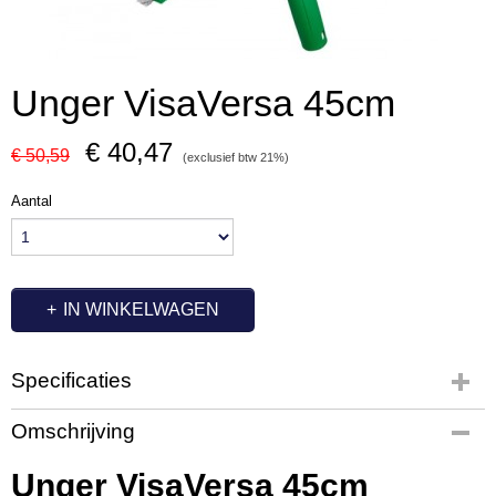
Unger VisaVersa 45cm
€ 40,47
€ 50,59
(exclusief btw 21%)
Aantal
IN WINKELWAGEN
Specificaties
Productcode
Omschrijving
UT3337
Productcode leverancier
Unger VisaVersa 45cm
VV450