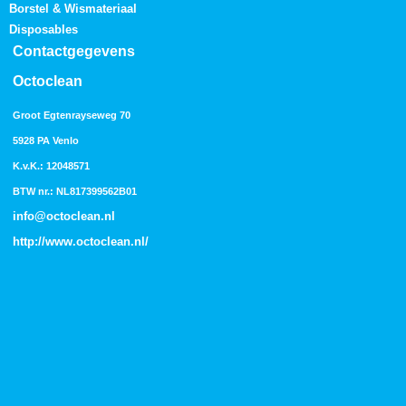
Borstel & Wismateriaal
Disposables
Contactgegevens
Octoclean
Groot Egtenrayseweg 70
5928 PA Venlo
K.v.K.: 12048571
BTW nr.: NL817399562B01
info@octoclean.nl
http://
www.octoclean.nl
/