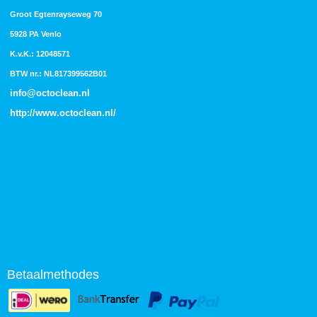
Groot Egtenrayseweg 70
5928 PA Venlo
K.v.K.: 12048571
BTW nr.: NL817399562B01
info@octoclean.nl
http://
www.octoclean.nl
/
Betaalmethodes