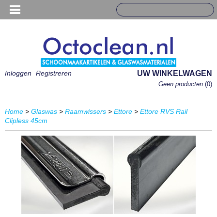
Inloggen
Registreren
UW WINKELWAGEN
Geen producten
(0)
Home
>
Glaswas
>
Raamwissers
>
Ettore
>
Ettore RVS Rail
Clipless 45cm