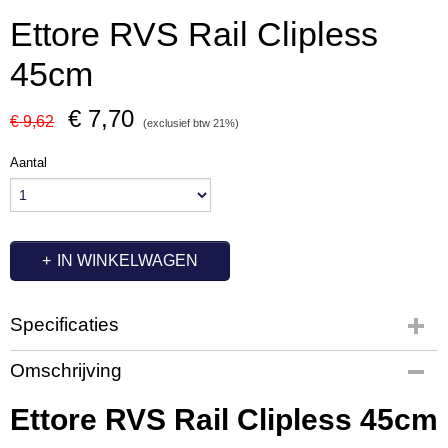
Ettore RVS Rail Clipless
45cm
€ 7,70
€ 9,62
(exclusief btw 21%)
Aantal
IN WINKELWAGEN
Specificaties
Productcode
Omschrijving
ET3319
Ettore RVS Rail Clipless 45cm