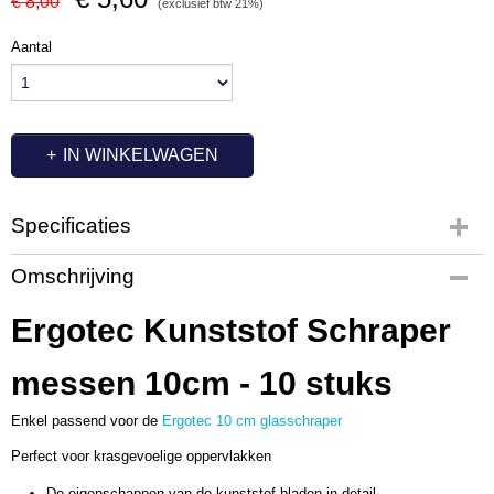
€ 8,00
(exclusief btw 21%)
Aantal
IN WINKELWAGEN
Specificaties
Productcode
Omschrijving
UT3587
Ergotec Kunststof Schraper
messen 10cm - 10 stuks
Enkel passend voor de
Ergotec 10 cm glasschraper
Perfect voor krasgevoelige oppervlakken
De eigenschappen van de kunststof bladen in detail