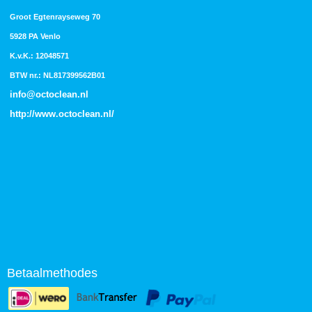
Groot Egtenrayseweg 70
5928 PA Venlo
K.v.K.: 12048571
BTW nr.: NL817399562B01
info@octoclean.nl
http://
www.octoclean.nl
/
Betaalmethodes