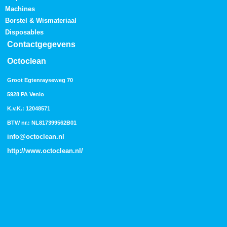
Machines
Borstel & Wismateriaal
Disposables
Contactgegevens
Octoclean
Groot Egtenrayseweg 70
5928 PA Venlo
K.v.K.: 12048571
BTW nr.: NL817399562B01
info@octoclean.nl
http://
www.octoclean.nl
/