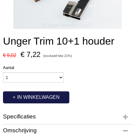
Unger Trim 10+1 houder
€ 7,22
€ 9,02
(exclusief btw 21%)
Aantal
IN WINKELWAGEN
Specificaties
Productcode
Omschrijving
UT3306