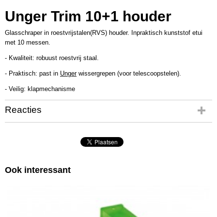
Productcode leverancier
Unger Trim 10+1 houder
TM100
Glasschraper in roestvrijstalen(RVS) houder. Inpraktisch kunststof etui
met 10 messen.
- Kwaliteit: robuust roestvrij staal.
- Praktisch: past in
Unger
wissergrepen (voor telescoopstelen).
- Veilig: klapmechanisme
Reacties
Ook interessant