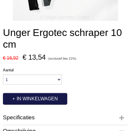
Unger Ergotec schraper 10
cm
€ 13,54
€ 16,92
(exclusief btw 21%)
Aantal
IN WINKELWAGEN
Specificaties
Productcode
Omschrijving