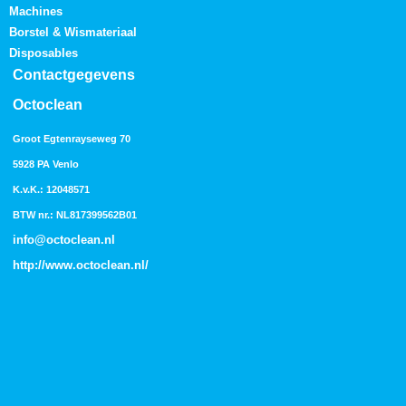
Machines
Borstel & Wismateriaal
Disposables
Contactgegevens
Octoclean
Groot Egtenrayseweg 70
5928 PA Venlo
K.v.K.: 12048571
BTW nr.: NL817399562B01
info@octoclean.nl
http://
www.octoclean.nl
/