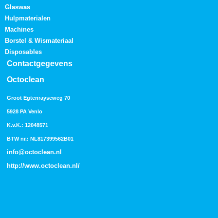
Glaswas
Hulpmaterialen
Machines
Borstel & Wismateriaal
Disposables
Contactgegevens
Octoclean
Groot Egtenrayseweg 70
5928 PA Venlo
K.v.K.: 12048571
BTW nr.: NL817399562B01
info@octoclean.nl
http://
www.octoclean.nl
/