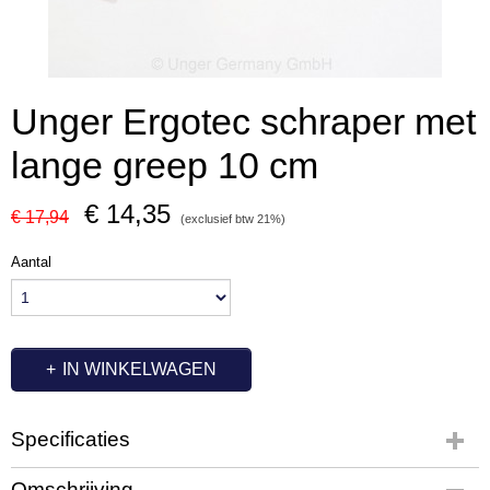
Unger Ergotec schraper met
lange greep 10 cm
€ 14,35
€ 17,94
(exclusief btw 21%)
Aantal
IN WINKELWAGEN
Specificaties
Productcode
Omschrijving