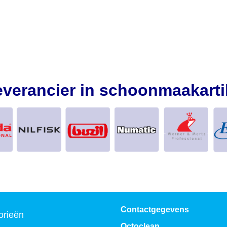
everancier in schoonmaakarti
Contactgegevens
orieën
Octoclean