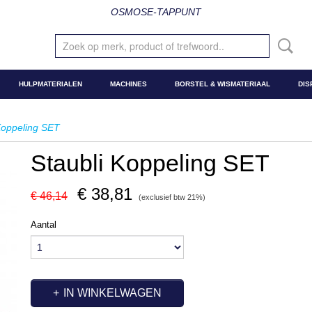
OSMOSE-TAPPUNT
HULPMATERIALEN
MACHINES
BORSTEL & WISMATERIAAL
DIS
Koppeling SET
Staubli Koppeling SET
€ 38,81
€ 46,14
(exclusief btw 21%)
Aantal
IN WINKELWAGEN