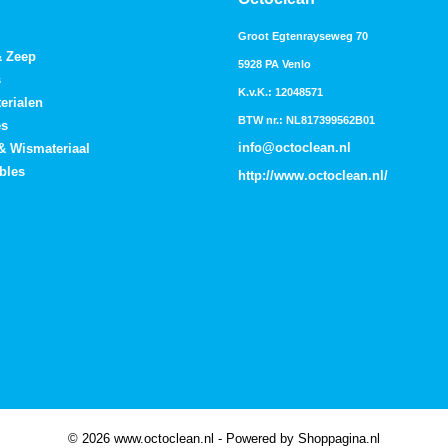
Groot Egtenrayseweg 70
& Zeep
5928 PA Venlo
s
K.v.K.: 12048571
erialen
BTW nr.: NL817399562B01
es
info@octoclean.nl
 & Wismateriaal
bles
http://
www.octoclean.nl
/
© 2026 www.octoclean.nl - Powered by Shoppagina.nl