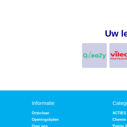
Uw l
Informatie
Categ
Octoclean
ACTIES
Openingstijden
Chemie
Over ons
Papier 