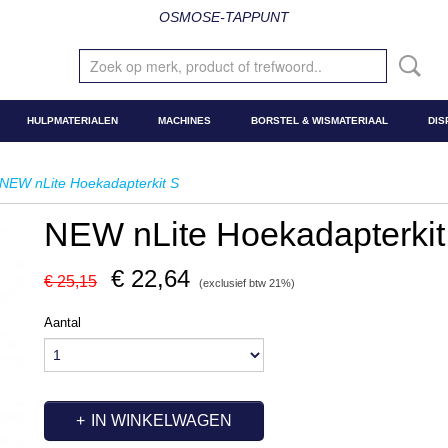
OSMOSE-TAPPUNT
HULPMATERIALEN
MACHINES
BORSTEL & WISMATERIAAL
DIS
NEW nLite Hoekadapterkit S
NEW nLite Hoekadapterkit
€ 22,64
€ 25,15
(exclusief btw 21%)
Aantal
IN WINKELWAGEN