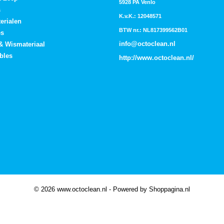
5928 PA Venlo
s
K.v.K.: 12048571
erialen
BTW nr.: NL817399562B01
es
info@octoclean.nl
 & Wismateriaal
bles
http://
www.octoclean.nl
/
© 2026 www.octoclean.nl - Powered by Shoppagina.nl