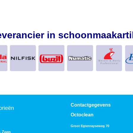
everancier in schoonmaakarti
Contactgegevens
orieën
Octoclean
Groot Egtenrayseweg 70
& Zeep