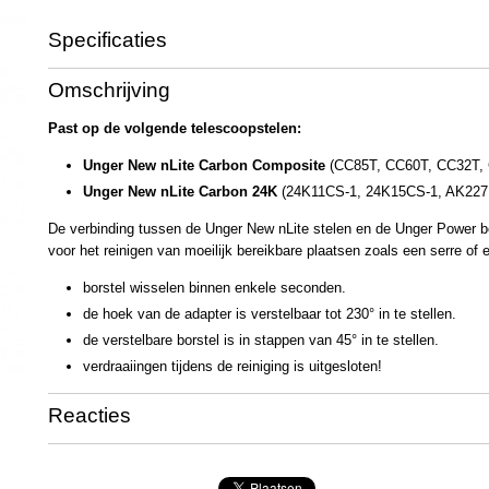
Specificaties
Productcode
UN3542
Omschrijving
Past op de volgende telescoopstelen:
Unger New nLite Carbon Composite
(CC85T, CC60T, CC32T,
Unger New nLite Carbon 24K
(24K11CS-1, 24K15CS-1, AK22
De verbinding tussen de Unger New nLite stelen en de Unger Power b
voor het reinigen van moeilijk bereikbare plaatsen zoals een serre of
borstel wisselen binnen enkele seconden.
de hoek van de adapter is verstelbaar tot 230° in te stellen.
de verstelbare borstel is in stappen van 45° in te stellen.
verdraaiingen tijdens de reiniging is uitgesloten!
Reacties