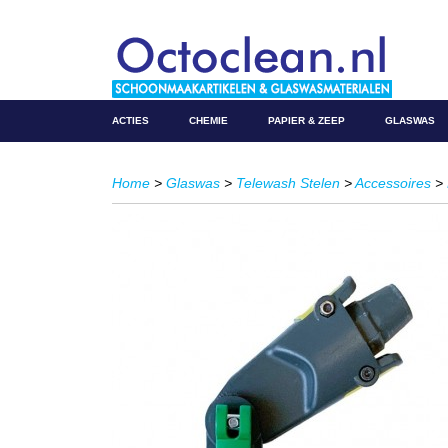
ACTIES
CHEMIE
PAPIER & ZEEP
GLASWAS
Home
>
Glaswas
>
Telewash Stelen
>
Accessoires
>