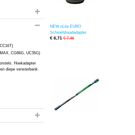
NEW nLite EURO
Schroefdraadadapter
€ 6,71
€ 7,46
 CC16T)
7MAX, CG86G, UC35G)
orstels. Hoekadapter
 een diepe vensterbank.