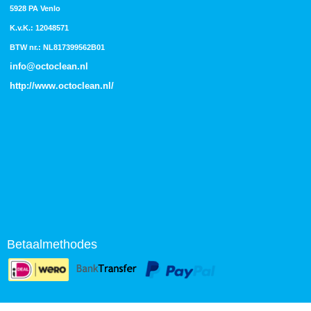
5928 PA Venlo
K.v.K.: 12048571
BTW nr.: NL817399562B01
info@octoclean.nl
http://
www.octoclean.nl
/
Betaalmethodes