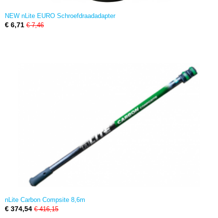
NEW nLite EURO Schroefdraadadapter
€ 6,71
€ 7,46
nLite Carbon Compsite 8,6m
€ 374,54
€ 416,15