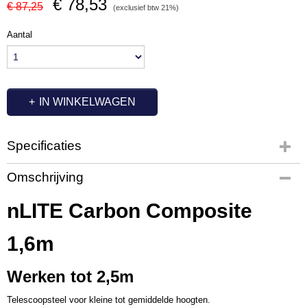
€ 78,53
€ 87,25
(exclusief btw 21%)
Aantal
IN WINKELWAGEN
Specificaties
Productcode
Omschrijving
UN3550
nLITE Carbon Composite
1,6m
Werken tot 2,5m
Telescoopsteel voor kleine tot gemiddelde hoogten.