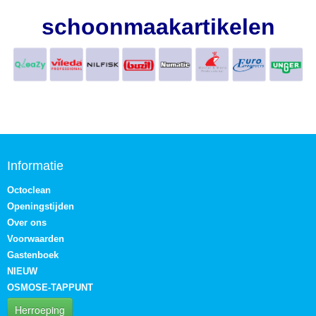
schoonmaakartikelen
Informatie
Octoclean
Openingstijden
Over ons
Voorwaarden
Gastenboek
NIEUW
OSMOSE-TAPPUNT
Herroeping