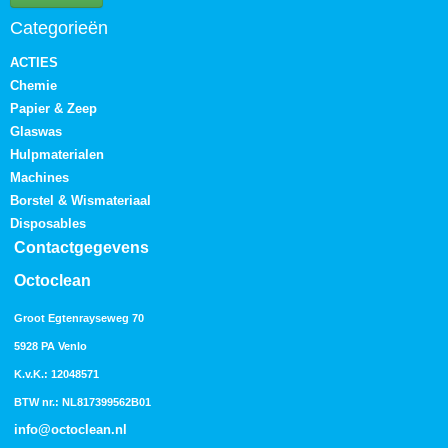
Categorieën
ACTIES
Chemie
Papier & Zeep
Glaswas
Hulpmaterialen
Machines
Borstel & Wismateriaal
Disposables
Contactgegevens
Octoclean
Groot Egtenrayseweg 70
5928 PA Venlo
K.v.K.: 12048571
BTW nr.: NL817399562B01
info@octoclean.nl