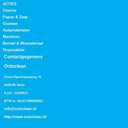
ACTIES
Chemie
Papier & Zeep
Glaswas
Hulpmaterialen
Machines
Borstel & Wismateriaal
Disposables
Contactgegevens
Octoclean
Groot Egtenrayseweg 70
5928 PA Venlo
K.v.K.: 12048571
BTW nr.: NL817399562B01
info@octoclean.nl
http://
www.octoclean.nl
/