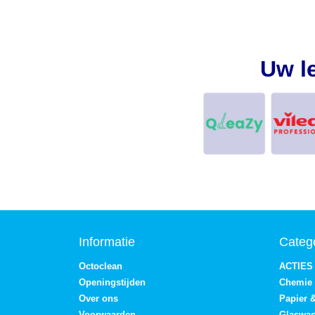
Uw l
Informatie
Categ
Octoclean
ACTIES
Openingstijden
Chemie
Over ons
Papier 
Voorwaarden
Glaswa