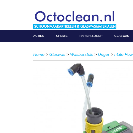
ACTIES
CHEMIE
PAPIER & ZEEP
GLASWAS
Home
>
Glaswas
>
Wasborstels
>
Unger
>
nLite Pow