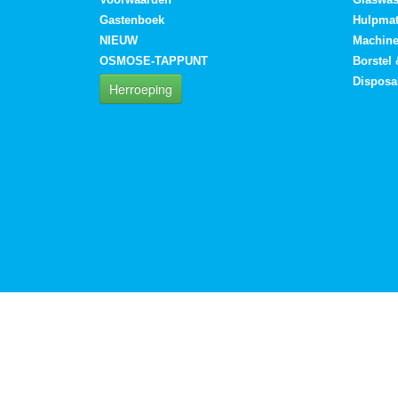
Gastenboek
Hulpmat
NIEUW
Machin
OSMOSE-TAPPUNT
Borstel
Disposa
Herroeping