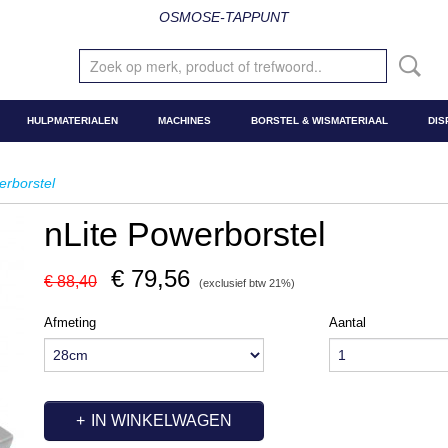
OSMOSE-TAPPUNT
HULPMATERIALEN
MACHINES
BORSTEL & WISMATERIAAL
DIS
erborstel
nLite Powerborstel
€ 79,56
€ 88,40
(exclusief btw 21%)
Afmeting
Aantal
IN WINKELWAGEN