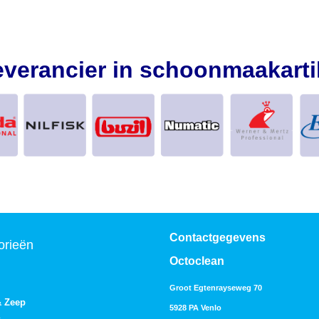
everancier in schoonmaakarti
Contactgegevens
orieën
Octoclean
Groot Egtenrayseweg 70
& Zeep
5928 PA Venlo
s