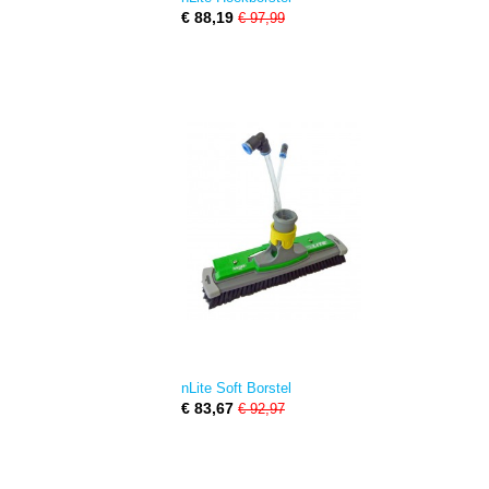
€ 88,19
€ 97,99
nLite Soft Borstel
€ 83,67
€ 92,97