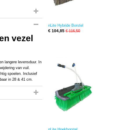
nLite Hybride Borstel
€ 104,85
€ 116,50
en vezel
en langere levensduur. In
ijdering van vuil.
htig spoelen. Inclusief
baar in 28 & 41 cm.
nLite Hoekborstel