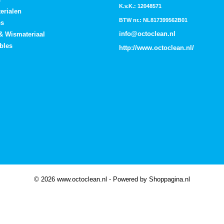
K.v.K.: 12048571
erialen
BTW nr.: NL817399562B01
es
info@octoclean.nl
 & Wismateriaal
bles
http://
www.octoclean.nl
/
© 2026 www.octoclean.nl - Powered by Shoppagina.nl