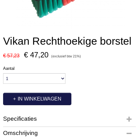
Vikan Rechthoekige borstel
€ 47,20
€ 57,23
(exclusief btw 21%)
Aantal
IN WINKELWAGEN
Specificaties
Productcode
Omschrijving
OC7320