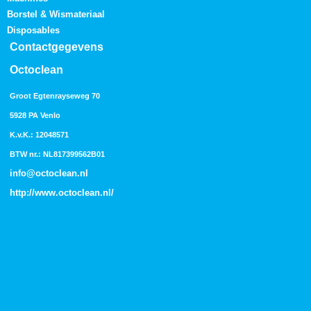
Borstel & Wismateriaal
Disposables
Contactgegevens
Octoclean
Groot Egtenrayseweg 70
5928 PA Venlo
K.v.K.: 12048571
BTW nr.: NL817399562B01
info@octoclean.nl
http://
www.octoclean.nl
/