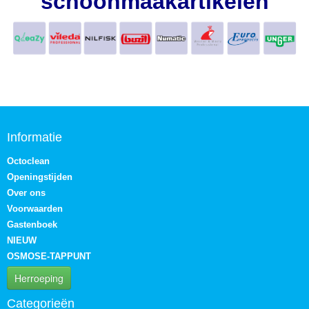
schoonmaakartikelen
Informatie
Octoclean
Openingstijden
Over ons
Voorwaarden
Gastenboek
NIEUW
OSMOSE-TAPPUNT
Herroeping
Categorieën