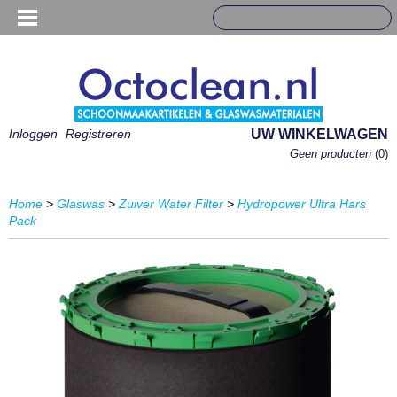
Inloggen
Registreren
UW WINKELWAGEN
Geen producten
(0)
Home
>
Glaswas
>
Zuiver Water Filter
>
Hydropower Ultra Hars
Pack