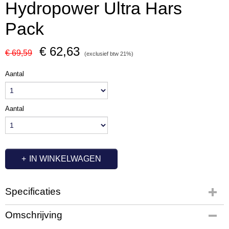
Hydropower Ultra Hars
Pack
€ 62,63
€ 69,59
(exclusief btw 21%)
Aantal
Aantal
IN WINKELWAGEN
Specificaties
Productcode
Omschrijving
1200-629