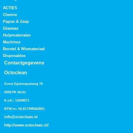
ACTIES
Chemie
Papier & Zeep
Glaswas
Hulpmaterialen
Machines
Borstel & Wismateriaal
Disposables
Contactgegevens
Octoclean
Groot Egtenrayseweg 70
5928 PA Venlo
K.v.K.: 12048571
BTW nr.: NL817399562B01
info@octoclean.nl
http://
www.octoclean.nl
/