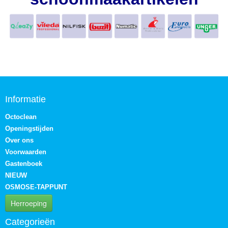
Informatie
Octoclean
Openingstijden
Over ons
Voorwaarden
Gastenboek
NIEUW
OSMOSE-TAPPUNT
Herroeping
Categorieën