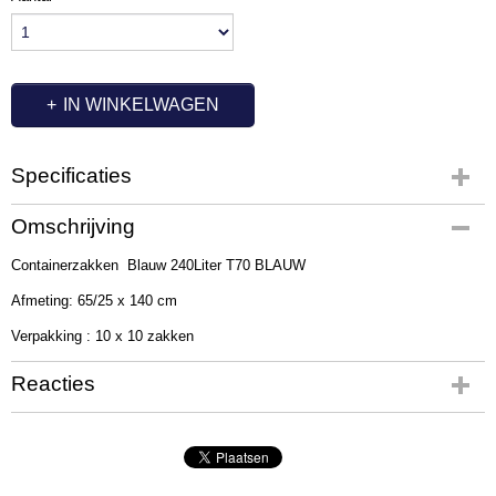
IN WINKELWAGEN
Specificaties
Productcode
Omschrijving
BP1015
Containerzakken Blauw 240Liter T70 BLAUW
Productcode leverancier
456004
Afmeting: 65/25 x 140 cm
Verpakking : 10 x 10 zakken
Reacties