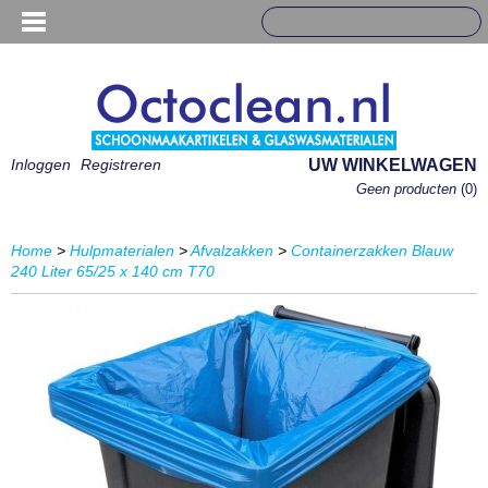
Inloggen
Registreren
UW WINKELWAGEN
Geen producten
(0)
Home
>
Hulpmaterialen
>
Afvalzakken
>
Containerzakken Blauw
240 Liter 65/25 x 140 cm T70