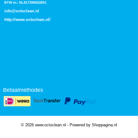
BTW nr.: NL817399562B01
info@octoclean.nl
http://
www.octoclean.nl
/
Betaalmethodes
© 2026 www.octoclean.nl - Powered by Shoppagina.nl