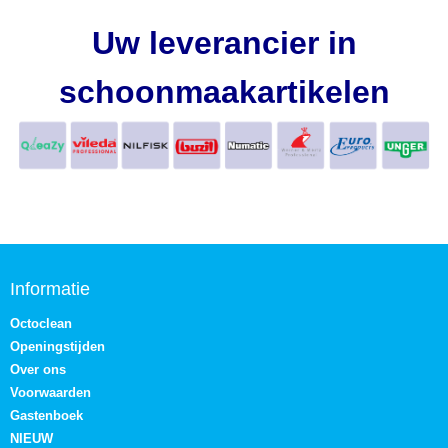
Uw leverancier in
schoonmaakartikelen
Informatie
Octoclean
Openingstijden
Over ons
Voorwaarden
Gastenboek
NIEUW