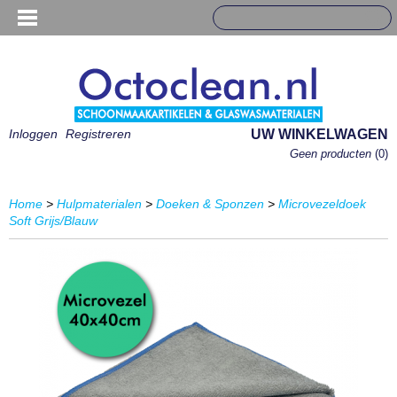
Inloggen
Registreren
UW WINKELWAGEN
Geen producten
(0)
Home
>
Hulpmaterialen
>
Doeken & Sponzen
>
Microvezeldoek
Soft Grijs/Blauw