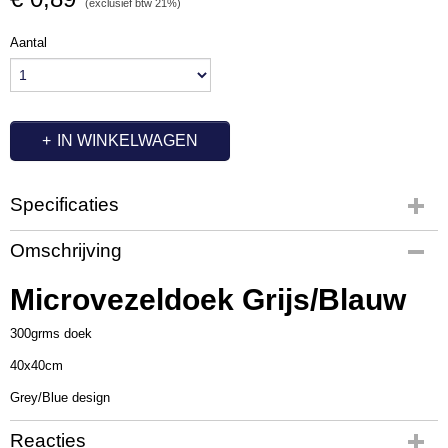
(exclusief btw 21%)
Aantal
IN WINKELWAGEN
Specificaties
Productcode
Omschrijving
QL1001
Microvezeldoek Grijs/Blauw
300grms doek
40x40cm
Grey/Blue design
Reacties