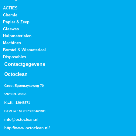
ACTIES
Chemie
Papier & Zeep
Glaswas
Hulpmaterialen
Machines
Borstel & Wismateriaal
Disposables
Contactgegevens
Octoclean
Groot Egtenrayseweg 70
5928 PA Venlo
K.v.K.: 12048571
BTW nr.: NL817399562B01
info@octoclean.nl
http://
www.octoclean.nl
/