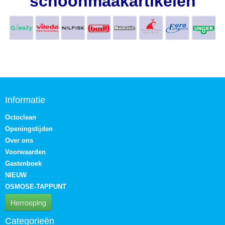
schoonmaakartikelen
Informatie
Octoclean
Openingstijden
Over ons
Voorwaarden
Gastenboek
NIEUW
OSMOSE-TAPPUNT
Herroeping
Categorieën