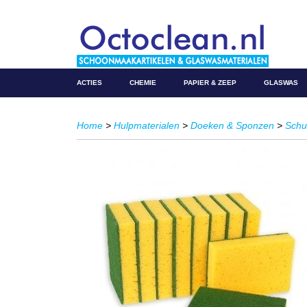
ACTIES
CHEMIE
PAPIER & ZEEP
GLASWAS
Home
>
Hulpmaterialen
>
Doeken & Sponzen
>
Schu