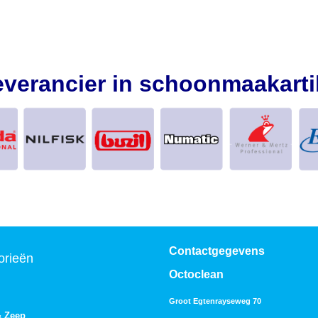
everancier in schoonmaakarti
Contactgegevens
orieën
Octoclean
Groot Egtenrayseweg 70
& Zeep