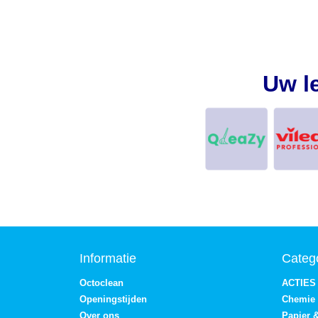
Uw l
Informatie
Categ
Octoclean
ACTIES
Openingstijden
Chemie
Over ons
Papier 