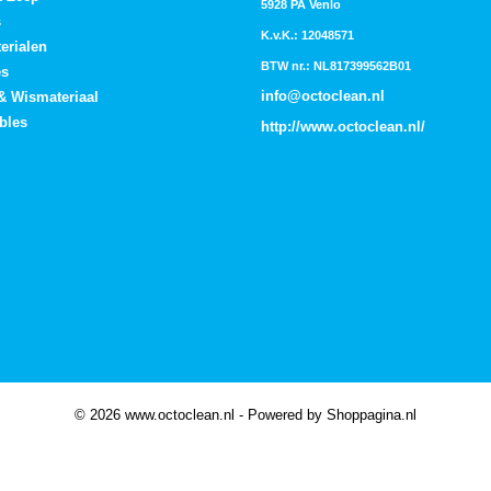
5928 PA Venlo
s
K.v.K.: 12048571
erialen
BTW nr.: NL817399562B01
es
info@octoclean.nl
 & Wismateriaal
bles
http://
www.octoclean.nl
/
© 2026 www.octoclean.nl - Powered by Shoppagina.nl