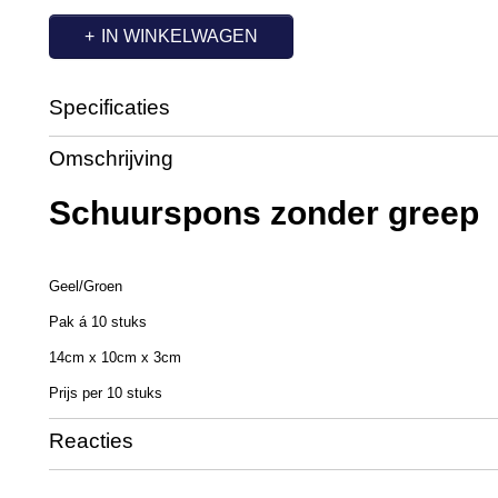
IN WINKELWAGEN
Specificaties
Productcode
OC7073
Omschrijving
Netto gewicht
0,20 Kg
Bruto gewicht
0,20 Kg
Schuurspons zonder greep
Afmetingen (l,b,h)
29 x 14 x 10 cm
Geel/Groen
Pak á 10 stuks
14cm x 10cm x 3cm
Prijs per 10 stuks
Reacties