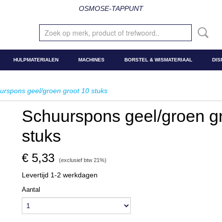
OSMOSE-TAPPUNT
HULPMATERIALEN
MACHINES
BORSTEL & WISMATERIAAL
DIS
urspons geel/groen groot 10 stuks
Schuurspons geel/groen g
stuks
€ 5,33
(exclusief btw 21%)
Levertijd 1-2 werkdagen
Aantal