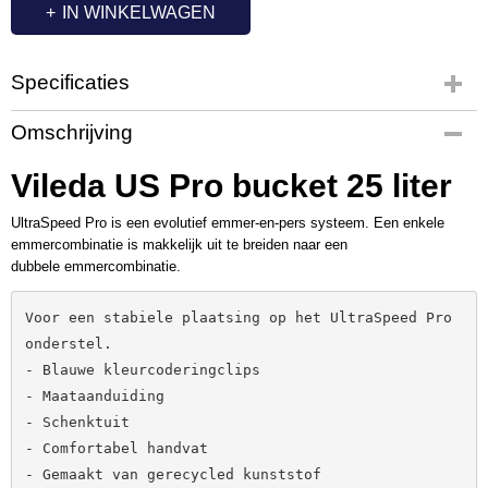
IN WINKELWAGEN
Specificaties
Productcode
Omschrijving
VL1016
Productcode leverancier
Vileda US Pro bucket 25 liter
545089
UltraSpeed Pro is een evolutief emmer-en-pers systeem. Een enkele
emmercombinatie is makkelijk uit te breiden naar een
dubbele emmercombinatie.
Voor een stabiele plaatsing op het UltraSpeed Pro 
onderstel.

- Blauwe kleurcoderingclips

- Maataanduiding

- Schenktuit

- Comfortabel handvat
