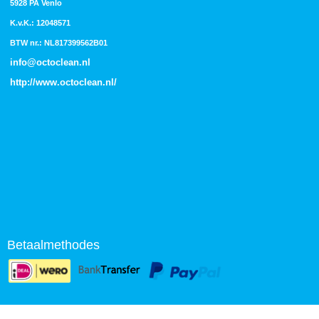
5928 PA Venlo
K.v.K.: 12048571
BTW nr.: NL817399562B01
info@octoclean.nl
http://
www.octoclean.nl
/
Betaalmethodes