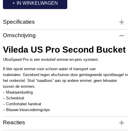
IN WINKELWAGEN
Specificaties
Productcode
Omschrijving
VL1017
Productcode leverancier
Vileda US Pro Second Bucket
147594
UltraSpeed Pro is een evolutief emmer-en-pers systeem.
8 liter opzet emmer voor schoon water of transport van
materialen. Gezekerd tegen afschuiven door geïntegreerde opzetbeugel in
het onderstel. Sluit “naadloos” aan op andere emmer, geen lekwater
tussen de emmers.
– Maataanduiding
– Schenktuit
– Comfortabel handvat
– Blauwe kleurcoderingclips
Reacties