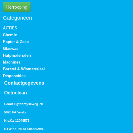
Herroeping
Categorieën
ACTIES
Chemie
Papier & Zeep
Glaswas
Hulpmaterialen
Machines
Borstel & Wismateriaal
Disposables
Contactgegevens
Octoclean
Groot Egtenrayseweg 70
5928 PA Venlo
K.v.K.: 12048571
BTW nr.: NL817399562B01