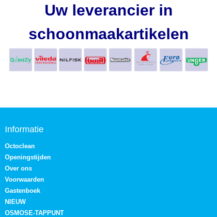
Uw leverancier in
schoonmaakartikelen
Informatie
Octoclean
Openingstijden
Over ons
Voorwaarden
Gastenboek
NIEUW
OSMOSE-TAPPUNT