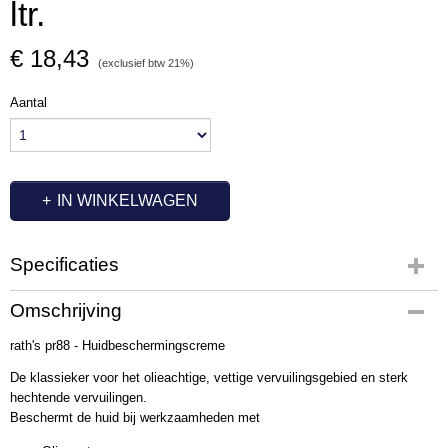
ltr.
€ 18,43
(exclusief btw 21%)
Aantal
IN WINKELWAGEN
Specificaties
Productcode
Omschrijving
OC7102
rath's pr88 - Huidbeschermingscreme
De klassieker voor het olieachtige, vettige vervuilingsgebied en sterk
hechtende vervuilingen.
Beschermt de huid bij werkzaamheden met