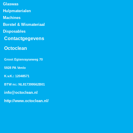
Glaswas
Hulpmaterialen
Machines
Borstel & Wismateriaal
Disposables
Contactgegevens
Octoclean
Groot Egtenrayseweg 70
5928 PA Venlo
K.v.K.: 12048571
BTW nr.: NL817399562B01
info@octoclean.nl
http://
www.octoclean.nl
/