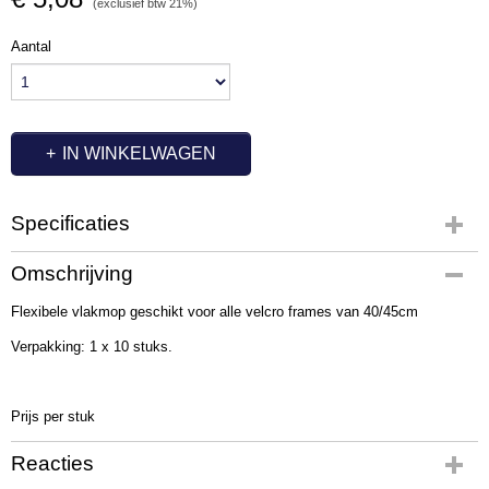
(exclusief btw 21%)
Aantal
IN WINKELWAGEN
Specificaties
Productcode
Omschrijving
QL1020
Flexibele vlakmop geschikt voor alle velcro frames van 40/45cm
Verpakking: 1 x 10 stuks.
Prijs per stuk
Reacties