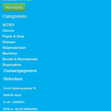
Herroeping
Categorieën
ACTIES
Chemie
Papier & Zeep
Glaswas
Hulpmaterialen
Machines
Borstel & Wismateriaal
Disposables
Contactgegevens
Octoclean
Groot Egtenrayseweg 70
5928 PA Venlo
K.v.K.: 12048571
BTW nr.: NL817399562B01