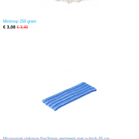
Minimop 250 gram
€ 3,08
€ 3,40
Microvezel vlakmop flap3rings gestreept met schrub 45 cm