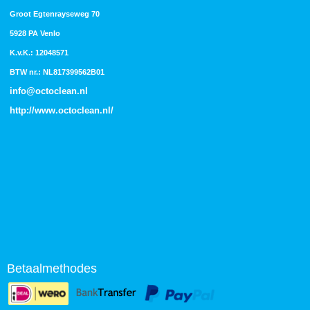
Groot Egtenrayseweg 70
5928 PA Venlo
K.v.K.: 12048571
BTW nr.: NL817399562B01
info@octoclean.nl
http://
www.octoclean.nl
/
Betaalmethodes