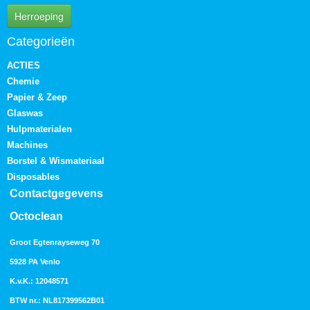
Herroeping
Categorieën
ACTIES
Chemie
Papier & Zeep
Glaswas
Hulpmaterialen
Machines
Borstel & Wismateriaal
Disposables
Contactgegevens
Octoclean
Groot Egtenrayseweg 70
5928 PA Venlo
K.v.K.: 12048571
BTW nr.: NL817399562B01