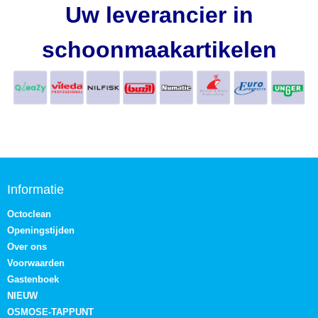
Uw leverancier in
schoonmaakartikelen
Informatie
Octoclean
Openingstijden
Over ons
Voorwaarden
Gastenboek
NIEUW
OSMOSE-TAPPUNT