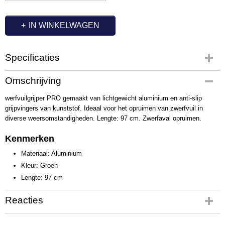
IN WINKELWAGEN
Specificaties
Productcode
Omschrijving
QL1030-1
werfvuilgrijper PRO gemaakt van lichtgewicht aluminium en anti-slip
grijpvingers van kunststof. Ideaal voor het opruimen van zwerfvuil in
diverse weersomstandigheden. Lengte: 97 cm. Zwerfaval opruimen.
Kenmerken
Materiaal: Aluminium
Kleur: Groen
Lengte: 97 cm
Reacties