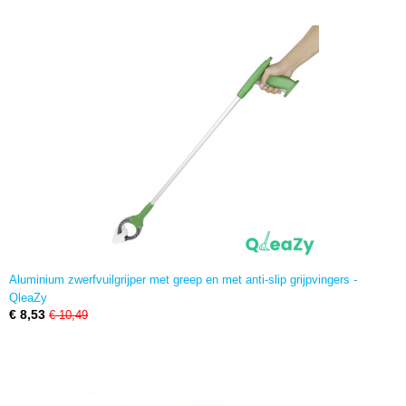
Aluminium zwerfvuilgrijper met greep en met anti-slip grijpvingers -
QleaZy
€ 8,53
€ 10,49