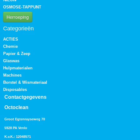
OSMOSE-TAPPUNT
Herroeping
Categorieën
ACTIES
Chemie
Papier & Zeep
Glaswas
Hulpmaterialen
Machines
Borstel & Wismateriaal
Disposables
Contactgegevens
Octoclean
Groot Egtenrayseweg 70
5928 PA Venlo
K.v.K.: 12048571