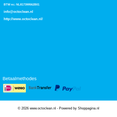
BTW nr.: NL817399562B01
info@octoclean.nl
http://
www.octoclean.nl
/
Betaalmethodes
© 2026 www.octoclean.nl - Powered by Shoppagina.nl