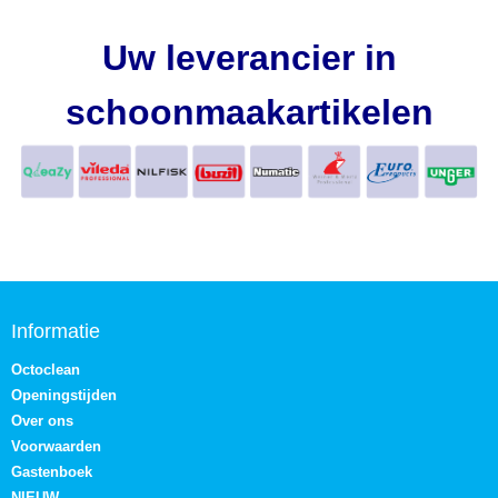
Uw leverancier in
schoonmaakartikelen
Informatie
Octoclean
Openingstijden
Over ons
Voorwaarden
Gastenboek
NIEUW