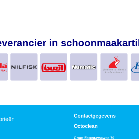
everancier in schoonmaakarti
Contactgegevens
orieën
Octoclean
Groot Egtenrayseweg 70