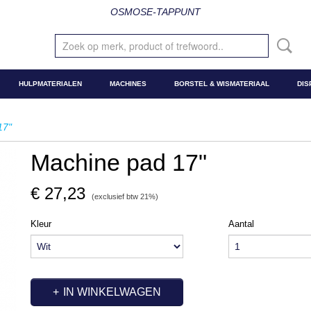
OSMOSE-TAPPUNT
HULPMATERIALEN
MACHINES
BORSTEL & WISMATERIAAL
DIS
17"
Machine pad 17"
€ 27,23
(exclusief btw 21%)
Kleur
Aantal
IN WINKELWAGEN