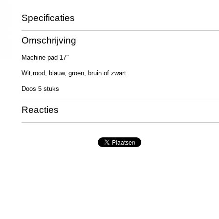
Specificaties
Productcode
RT3035
Omschrijving
Netto gewicht
1,30 Kg
Bruto gewicht
1,30 Kg
Machine pad 17"
Wit,rood, blauw, groen, bruin of zwart
Doos 5 stuks
Reacties