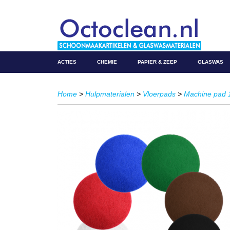
ACTIES
CHEMIE
PAPIER & ZEEP
GLASWAS
Home
>
Hulpmaterialen
>
Vloerpads
>
Machine pad 