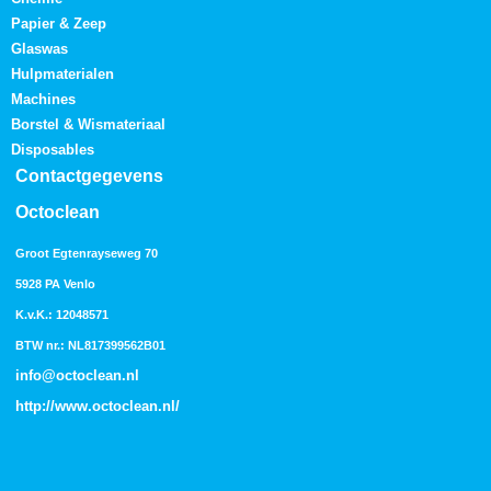
Papier & Zeep
Glaswas
Hulpmaterialen
Machines
Borstel & Wismateriaal
Disposables
Contactgegevens
Octoclean
Groot Egtenrayseweg 70
5928 PA Venlo
K.v.K.: 12048571
BTW nr.: NL817399562B01
info@octoclean.nl
http://
www.octoclean.nl
/