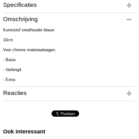
Specificaties
Productcode
Omschrijving
EX1569
Kunststof steelhouder blauw
10cm
Voor chrome materiaalwagen.
- Basis
- Verlengd
- Extra
Reacties
Ook interessant